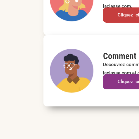
laclasse.com.​
Cliquez ic
Comment s
Découvrez comme
laclasse.com et q
Cliquez ic