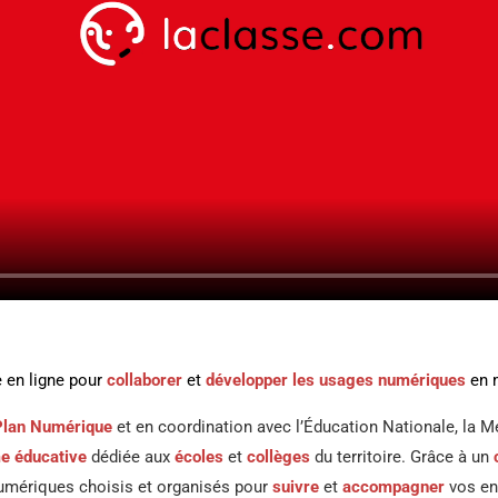
 en ligne pour
collaborer
et
développer les usages numériques
en m
Plan Numérique
et en coordination avec l’Éducation Nationale, la 
e éducative
dédiée aux
écoles
et
collèges
du territoire. Grâce à un
numériques choisis et organisés pour
suivre
et
accompagner
vos en