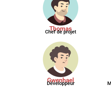
Thomas
Chef de projet
Gwenhael
Développeur
M