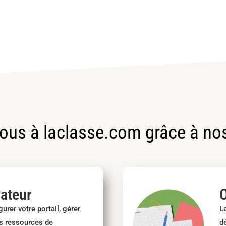
us à laclasse.com grâce à nos
ateur
O
urer votre portail, gérer
L
es ressources de
d