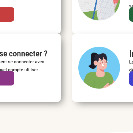
se
i
I
e connecter ?
nt se connecter avec
L
uel compte utiliser
d
i