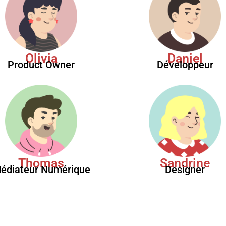
Olivia
Daniel
Product Owner
Développeur
Thomas
Sandrine
édiateur Numérique
Designer