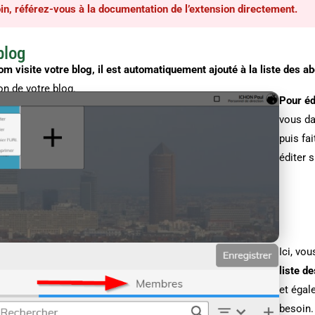
in, référez-vous à la documentation de l’extension directement.
blog
m visite votre blog, il est
automatiquement ajouté à la liste des a
ion de votre blog.
Pour éd
vous dan
puis fai
éditer s
Ici, vo
liste d
et égal
besoin.