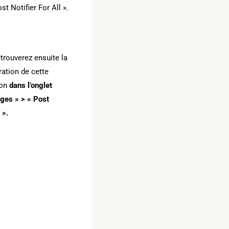
t Notifier For All ».
trouverez ensuite la
ration de cette
ion
dans l’onglet
ges » > « Post
 ».