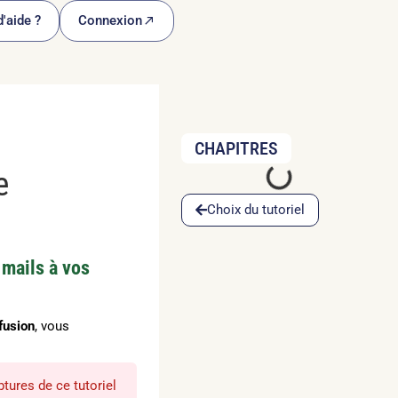
'aide ?
Connexion
CHAPITRES
e
Choix du tutoriel
 mails
à vos
ffusion
, vous
ptures de ce tutoriel