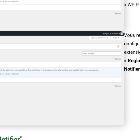
« WP Pos
Vous re
configu
extens
« Régla
Notifier
otifier"