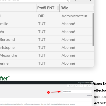
fier"
Dans l’
effectu
saisisse
Activez